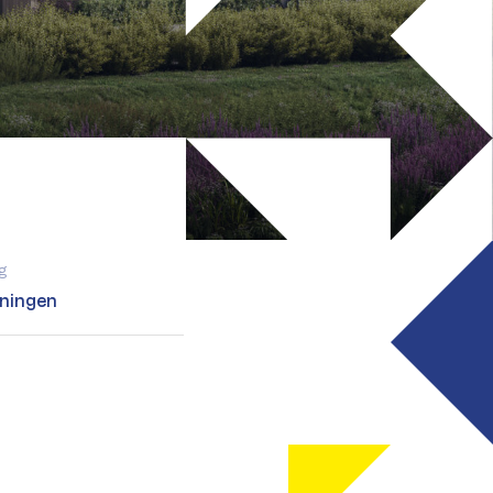
g
ningen