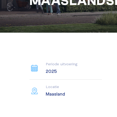
MAASLANDS
Periode uitvoering
2025
Locatie
Maasland