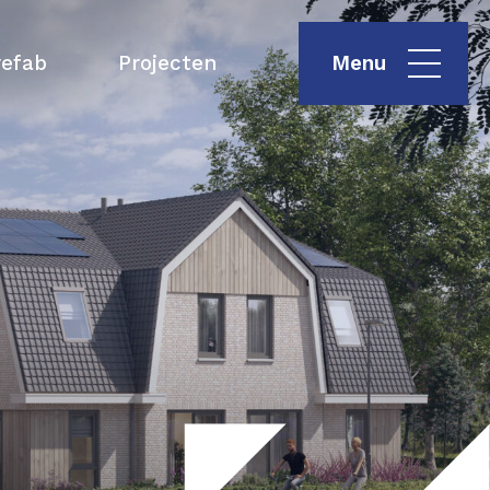
refab
Projecten
Menu