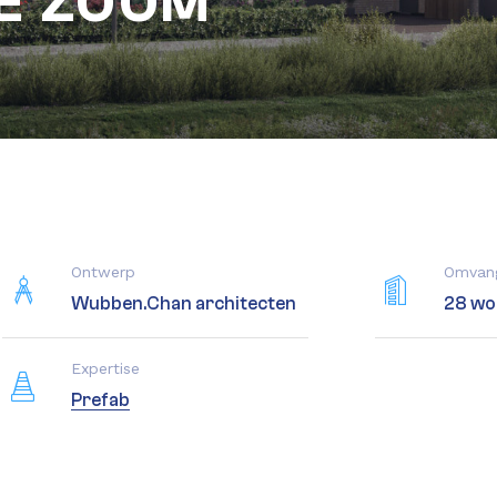
E ZOOM
Ontwerp
Omvan
Wubben.Chan architecten
28 wo
Expertise
Prefab