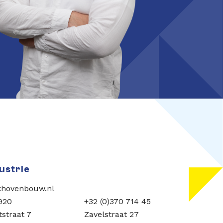
ustrie
khovenbouw.nl
 920
+32 (0)370 714 45
tstraat 7
Zavelstraat 27