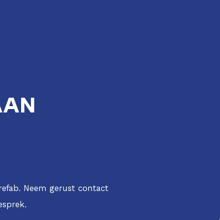
AAN
refab. Neem gerust contact
esprek.