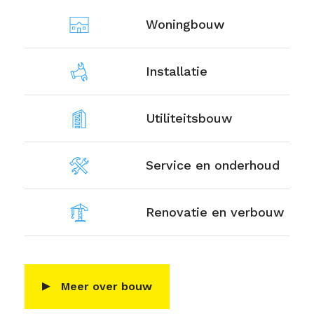
Woningbouw
Dakelementen
Installatie
Dakkapellen
Utiliteitsbouw
HSB-wanden
Service en onderhoud
Renovatie en verbouw
Meer over bouw