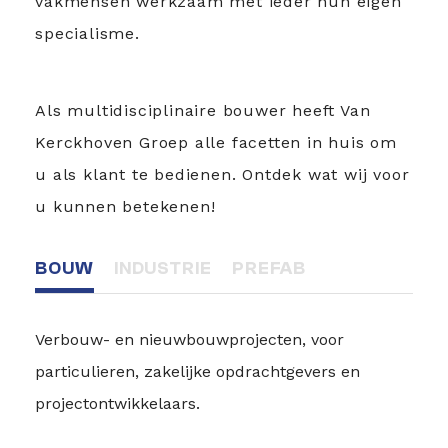
vakmensen werkzaam met ieder hun eigen
specialisme.
Als multidisciplinaire bouwer heeft Van
Kerckhoven Groep alle facetten in huis om
u als klant te bedienen. Ontdek wat wij voor
u kunnen betekenen!
BOUW
BOUW
BOUW
INDUSTRIE
INDUSTRIE
INDUSTRIE
PREFAB
PREFAB
PREFAB
Verbouw- en nieuwbouwprojecten, voor
particulieren, zakelijke opdrachtgevers en
projectontwikkelaars.